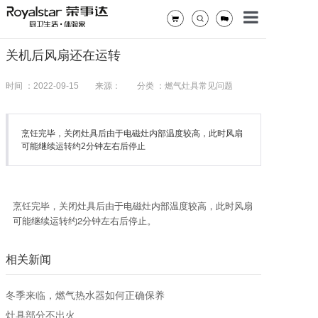
首页
关机后风扇还在运转
厨卫生活
时间 ：2022-09-15
来源：
分类 ：燃气灶具常见问题
全屋定制
烹饪完毕，关闭灶具后由于电磁灶内部温度较高，此时风扇
服务
可能继续运转约2分钟左右后停止
体验家
关于我们
烹饪完毕，关闭灶具后由于电磁灶内部温度较高，此时风扇
可能继续运转约2分钟左右后停止。
媒体中心
相关新闻
寻求合作
加入荣事达
冬季来临，燃气热水器如何正确保养
灶具部分不出火