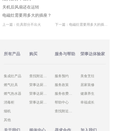
关机后风扇还在运转
电磁灶需要用多大的插座？
上一篇：灶具部分不出火
下一篇：电磁灶需要用多大的插座？
所有产品
购买
服务与帮助
荣事达体验家
集成灶产品
查找附近门店
服务预约
美食烹饪
燃气灶具
荣事达厨卫商城
服务政策
居家装修
燃气热水器
荣事达厨卫京东店
服务收费标准
健康养生
消毒柜
荣事达厨卫天猫店
帮助中心
幸福成长
烟机
查找附近门店
其他
关于我们
媒体中心
寻求合作
加入我们