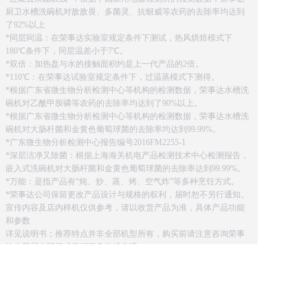
厨卫水槽洗碗机对敌敌畏、多菌灵、抗蚜威等农药的去除率均达到
了92%以上
*同层同温：在荣事达实验室规定条件下测试，热风烘焙模式下
180℃条件下，同层温差小于7℃。
*双倍：加热盘与水的接触面积约是上一代产品的2倍。
*110℃：在荣事达试验室规定条件下，过温蒸模式下测得。
*根据广东省微生物分析检测中心等机构的检测数据，荣事达水槽洗
碗机对乙酰甲胺磷等农药的去除率均达到了90%以上。
*根据广东省微生物分析检测中心等机构的检测数据，荣事达水槽洗
碗机对大肠杆菌和金黄色葡萄球菌的去除率均达到99.99%。
*广东微生物分析检测中心报告编号2016FM2255-1
*深层洁净又除菌：根据上海海关机电产品检测技术中心检测报告，
嵌入式洗碗机对大肠杆菌和金黄色葡萄球菌的去除率达到99.99%。
*万能：是指产品有“炖、炒、蒸、烤、空气炸”等多种烹饪方式。
*荣事达公司保留更改产品设计与规格的权利，届时恕不另行通知。
宣传内容及店内样机仅供参考，请以收货产品为准，具体产品功能
和参数
详见说明书；推荐特点并非全部机型所有，购买前请注意咨询荣事
达公司厨电顾问或拨打服务热线电话。
本网站全力支持关于《中华人民共和国广告法》实施的“极限化违禁
词”相关规定，且已竭力规避使用“违禁词”。故即日起凡本网站任意
页面含有极限化“违禁词”介绍的文字或图片，一律非本网站主观意
愿并即刻失效，不可用于客户任何行为的参考依据。凡访客访问本