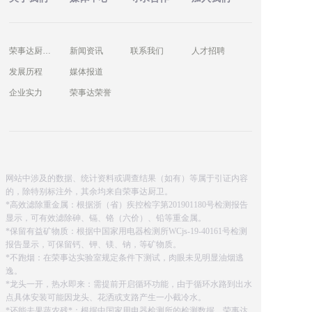
荣事达厨卫简介
新闻资讯
联系我们
人才招聘
发展历程
媒体报道
企业实力
荣事达荣誉
网站中涉及的数据、统计资料或调查结果（如有）等属于引证内容
的，除特别标注外，其余均来自荣事达厨卫。
*高效滤除重金属：根据浙（省）疾控检字第201901180号检测报告
显示，可有效滤除砷、镉、铬（六价）、铅等重金属。
*保留有益矿物质：根据中国家用电器检测所WCjs-19-40161号检测
报告显示，可保留钙、钾、镁、钠，等矿物质。
*不跑烟：在荣事达实验室规定条件下测试，肉眼未见明显油烟逃
逸。
*龙头一开，热水即来：需提前开启循环功能，由于循环水路到出水
点具体安装可能因龙头、花洒或支路产生一小截冷水。
*还能去果蔬农残*：根据中国家用电器检测所的检测数据，荣事达