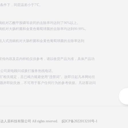
℃条件下，同层温差小于7℃。
碗机对乙酰甲胺磷等农药的去除率均达到了90%以上。
机对大肠杆菌和金黄色葡萄球菌的去除率均达到99.99%。
嵌入式洗碗机对大肠杆菌和金黄色葡萄球菌的去除率达到
宣传内容及店内样机仅供参考，请以收货产品为准，具体产品功
达公司厨电顾问或拨打服务热线电话。
”相关规定，且已竭力规避使用“违禁词”。故即日起凡本网站任
意愿并即刻失效，不可用于客户任何行为的参考依据。凡访客访问
事达人居科技有限公司 All rights reserved.
皖ICP备2022013210号-1