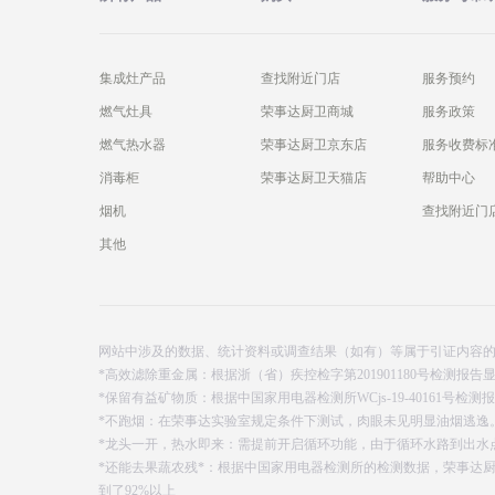
集成灶产品
查找附近门店
服务预约
燃气灶具
荣事达厨卫商城
服务政策
燃气热水器
荣事达厨卫京东店
服务收费标
消毒柜
荣事达厨卫天猫店
帮助中心
烟机
查找附近门
其他
网站中涉及的数据、统计资料或调查结果（如有）等属于引证内容
*高效滤除重金属：根据浙（省）疾控检字第201901180号检测
*保留有益矿物质：根据中国家用电器检测所WCjs-19-40161号
*不跑烟：在荣事达实验室规定条件下测试，肉眼未见明显油烟逃逸
*龙头一开，热水即来：需提前开启循环功能，由于循环水路到出水
*还能去果蔬农残*：根据中国家用电器检测所的检测数据，荣事达
到了92%以上