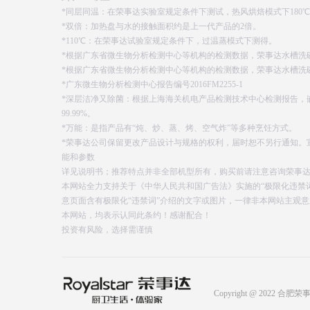
*同层同温：在荣事达实验室规定条件下测试，热风烘焙模式下180
*双倍：加热盘与水的接触面积约是上一代产品的2倍。
*110℃：在荣事达试验室规定条件下，过温蒸模式下测得。
*根据广东省微生物分析检测中心等机构的检测数据，荣事达水槽洗
*根据广东省微生物分析检测中心等机构的检测数据，荣事达水槽洗碗
*广东微生物分析检测中心报告编号2016FM2255-1
*深层洁净又除菌：根据上海海关机电产品检测技术中心检测报告，
99.99%。
*万能：是指产品有“炖、炒、蒸、烤、空气炸”等多种烹饪方式。
*荣事达公司保留更改产品设计与规格的权利，届时恕不另行通知。
能和参数
详见说明书；推荐特点并非全部机型所有，购买前请注意咨询荣事
本网站全力支持关于《中华人民共和国广告法》实施的“极限化违禁词
意页面含有极限化“违禁词”介绍的文字或图片，一律非本网站主观
本网站，均表示认同此条约！感谢配合！
投资有风险，选择需谨慎
Copyright @ 2022 合肥荣