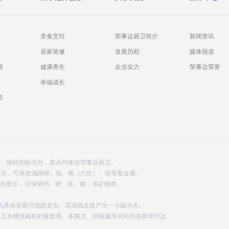
美食烹饪
荣事达厨卫简介
新闻资讯
居家装修
发展历程
媒体报道
准
健康养生
企业实力
荣事达荣誉
幸福成长
店
的，除特别标注外，其余均来自荣事达厨卫。
报告显示，可有效滤除砷、镉、铬（六价）、铅等重金属。
检测报告显示，可保留钙、钾、镁、钠，等矿物质。
。
点具体安装可能因龙头、花洒或支路产生一小截冷水。
厨卫水槽洗碗机对敌敌畏、多菌灵、抗蚜威等农药的去除率均达